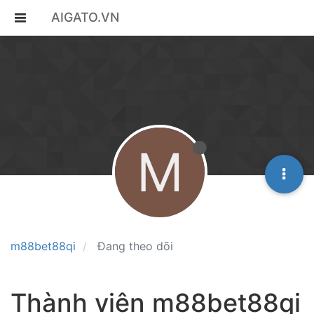
AIGATO.VN
M
m88bet88qi
Đang theo dõi
Thành viên m88bet88qi