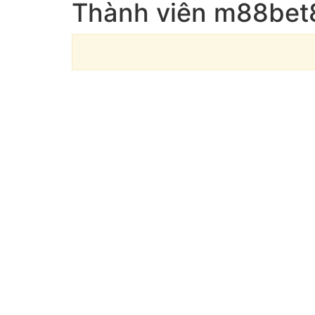
Thành viên m88bet