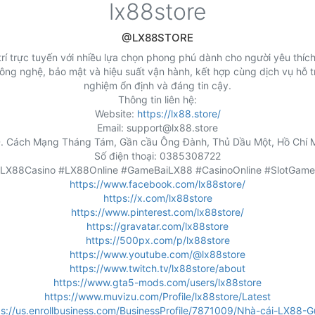
lx88store
@LX88STORE
trí trực tuyến với nhiều lựa chọn phong phú dành cho người yêu thí
ng nghệ, bảo mật và hiệu suất vận hành, kết hợp cùng dịch vụ hỗ tr
nghiệm ổn định và đáng tin cậy.
Thông tin liên hệ:
Website:
https://lx88.store/
Email: support@lx88.store
 Đ. Cách Mạng Tháng Tám, Gần cầu Ông Đành, Thủ Dầu Một, Hồ Chí M
Số điện thoại: 0385308722
#LX88Casino #LX88Online #GameBaiLX88 #CasinoOnline #SlotGa
https://www.facebook.com/lx88store/
https://x.com/lx88store
https://www.pinterest.com/lx88store/
https://gravatar.com/lx88store
https://500px.com/p/lx88store
https://www.youtube.com/@lx88store
https://www.twitch.tv/lx88store/about
https://www.gta5-mods.com/users/lx88store
https://www.muvizu.com/Profile/lx88store/Latest
ps://us.enrollbusiness.com/BusinessProfile/7871009/Nhà-cái-LX88-