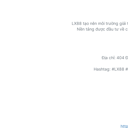
LX88 tạo nên môi trường giải 
Nền tảng được đầu tư về cô
Địa chỉ: 404
Hashtag: #LX88 
htt