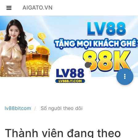
AIGATO.VN
lv88bitcom
Số người theo dõi
Thành viên đang theo