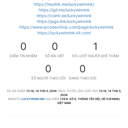
https://heylink.me/luckywinnink/
https://igli.me/luckywinnink
https://cointr.ee/luckywinnink
https://jaga.link/luckywinnink
https://www.qrcodechimp.com/page/luckywinnink
https://luckywinnink.kit.com/
0
0
1
ĐIỂM TÍN NHIỆM
SỐ BÀI VIẾT
SỐ LƯỢT NGƯỜI GHÉ THĂM
0
0
SỐ NGƯỜI THEO DÕI
ĐANG THEO DÕI
ĐÃ GIA NHẬP
13:16, 14 THG 5, 2026
TRỰC TUYẾN LẦN CUỐI VÀO
13:16, 14 THG 5,
2026
WEBSITE
LUCKYWINN.INK/
ĐỊA ĐIỂM
139 Đ. SỐ 8, THÔNG TÂY HỘI, HỒ CHÍ MINH,
VIỆT NAM