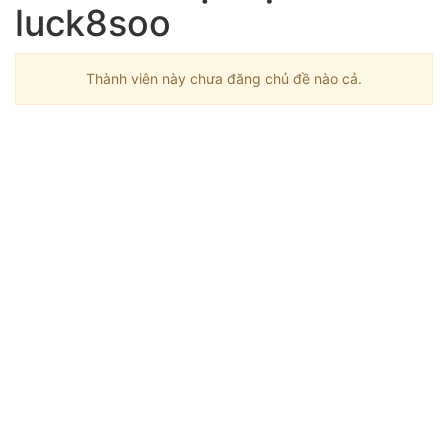
luck8soo
Thành viên này chưa đăng chủ đề nào cả.