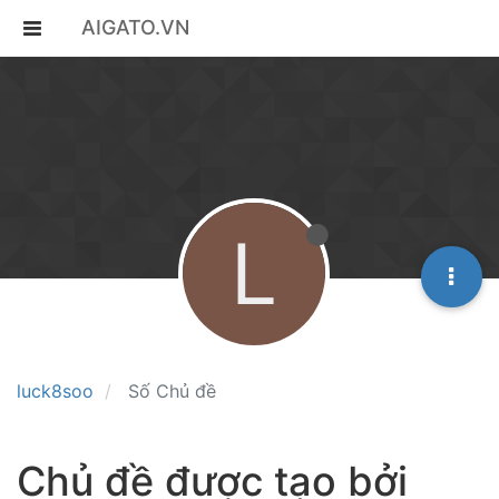
AIGATO.VN
L
luck8soo
Số Chủ đề
Chủ đề được tạo bởi