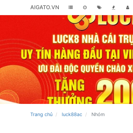
AIGATO.VN
Trang chủ
luck88ac
Nhóm