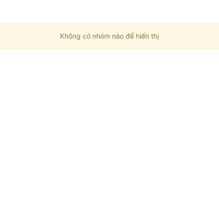
Không có nhóm nào để hiển thị