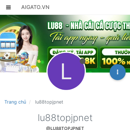
AIGATO.VN
L
Trang chủ
lu88topjpnet
lu88topjpnet
@LU88TOPJPNET