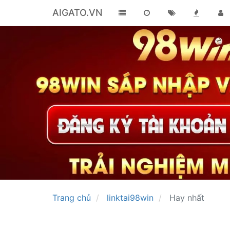
AIGATO.VN
Trang chủ
linktai98win
Hay nhất