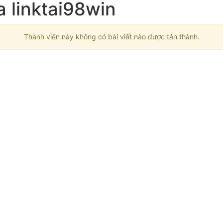
a linktai98win
Thành viên này không có bài viết nào được tán thành.