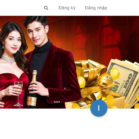
Đăng ký
Đăng nhập