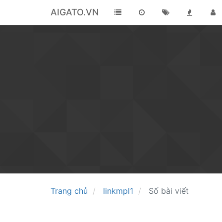
AIGATO.VN
Trang chủ
linkmpl1
Số bài viết