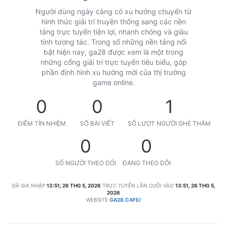
Người dùng ngày càng có xu hướng chuyển từ
hình thức giải trí truyền thống sang các nền
tảng trực tuyến tiện lợi, nhanh chóng và giàu
tính tương tác. Trong số những nền tảng nổi
bật hiện nay, ga28 được xem là một trong
những cổng giải trí trực tuyến tiêu biểu, góp
phần định hình xu hướng mới của thị trường
game online.
0
0
1
ĐIỂM TÍN NHIỆM
SỐ BÀI VIẾT
SỐ LƯỢT NGƯỜI GHÉ THĂM
0
0
SỐ NGƯỜI THEO DÕI
ĐANG THEO DÕI
ĐÃ GIA NHẬP
13:51, 26 THG 5, 2026
TRỰC TUYẾN LẦN CUỐI VÀO
13:51, 26 THG 5,
2026
WEBSITE
GA28.CAFE/