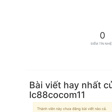
0
ĐIỂM TÍN NHI
Bài viết hay nhất c
lc88cocom11
Thành viên này chưa đăng bài viết nào cả.