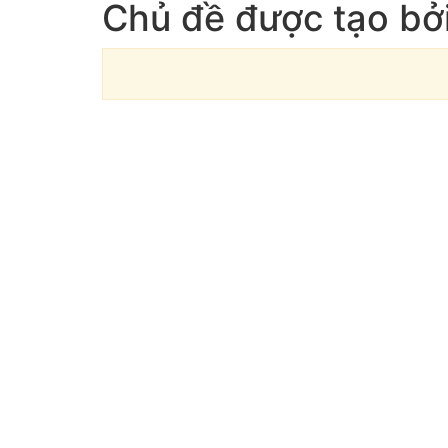
Chủ đề được tạo b