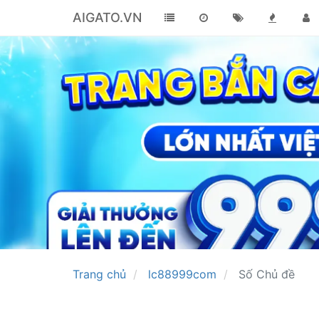
AIGATO.VN
Trang chủ
lc88999com
Số Chủ đề