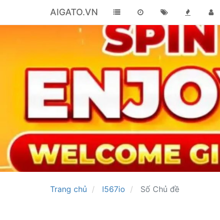
AIGATO.VN
Trang chủ
l567io
Số Chủ đề