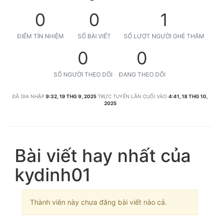
0
0
1
ĐIỂM TÍN NHIỆM
SỐ BÀI VIẾT
SỐ LƯỢT NGƯỜI GHÉ THĂM
0
0
SỐ NGƯỜI THEO DÕI
ĐANG THEO DÕI
ĐÃ GIA NHẬP
9:32, 19 THG 9, 2025
TRỰC TUYẾN LẦN CUỐI VÀO
4:41, 18 THG 10,
2025
Bài viết hay nhất của
kydinh01
Thành viên này chưa đăng bài viết nào cả.