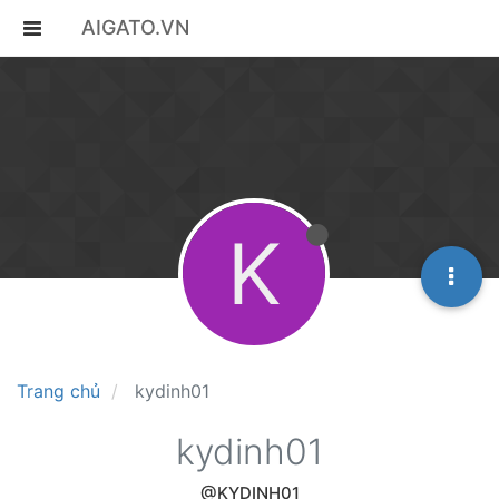
AIGATO.VN
K
Trang chủ
kydinh01
kydinh01
@KYDINH01