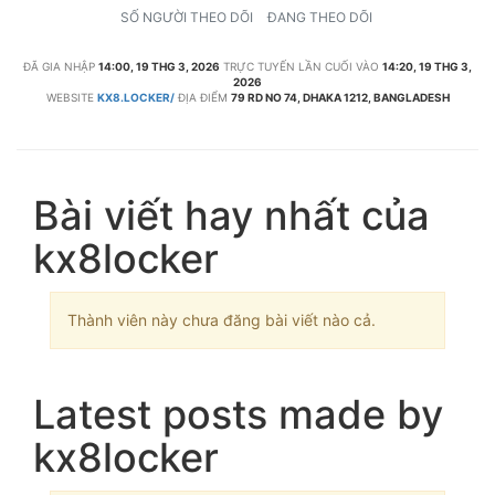
SỐ NGƯỜI THEO DÕI
ĐANG THEO DÕI
ĐÃ GIA NHẬP
14:00, 19 THG 3, 2026
TRỰC TUYẾN LẦN CUỐI VÀO
14:20, 19 THG 3,
2026
WEBSITE
KX8.LOCKER/
ĐỊA ĐIỂM
79 RD NO 74, DHAKA 1212, BANGLADESH
Bài viết hay nhất của
kx8locker
Thành viên này chưa đăng bài viết nào cả.
Latest posts made by
kx8locker