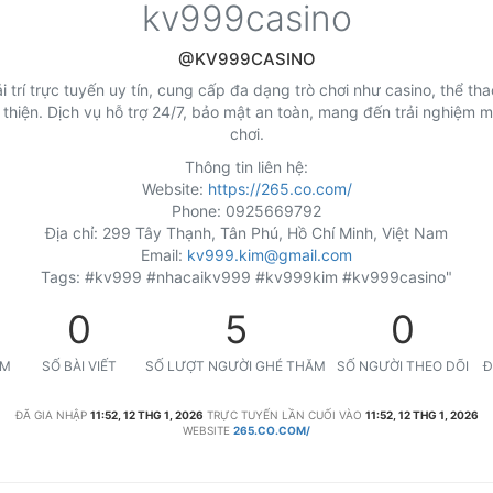
kv999casino
@KV999CASINO
 trí trực tuyến uy tín, cung cấp đa dạng trò chơi như casino, thể thao,
n thiện. Dịch vụ hỗ trợ 24/7, bảo mật an toàn, mang đến trải nghiệm
chơi.
Thông tin liên hệ:
Website:
https://265.co.com/
Phone: 0925669792
Địa chỉ: 299 Tây Thạnh, Tân Phú, Hồ Chí Minh, Việt Nam
Email:
kv999.kim@gmail.com
Tags: #kv999 #nhacaikv999 #kv999kim #kv999casino"
0
5
0
ỆM
SỐ BÀI VIẾT
SỐ LƯỢT NGƯỜI GHÉ THĂM
SỐ NGƯỜI THEO DÕI
Đ
ĐÃ GIA NHẬP
11:52, 12 THG 1, 2026
TRỰC TUYẾN LẦN CUỐI VÀO
11:52, 12 THG 1, 2026
WEBSITE
265.CO.COM/