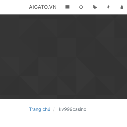
AIGATO.VN
Trang chủ
kv999casino