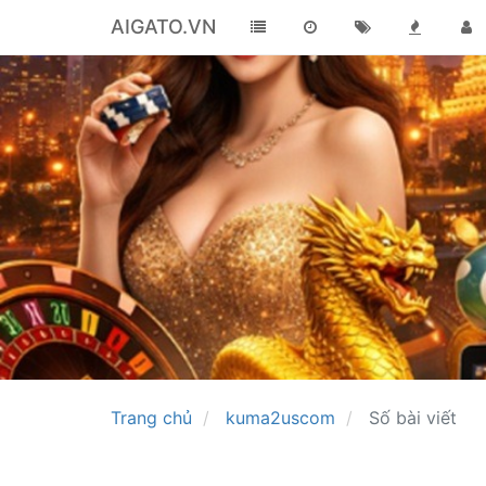
AIGATO.VN
Trang chủ
kuma2uscom
Số bài viết