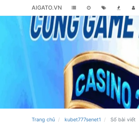
AIGATO.VN
Trang chủ
kubet777senet1
Số bài viết