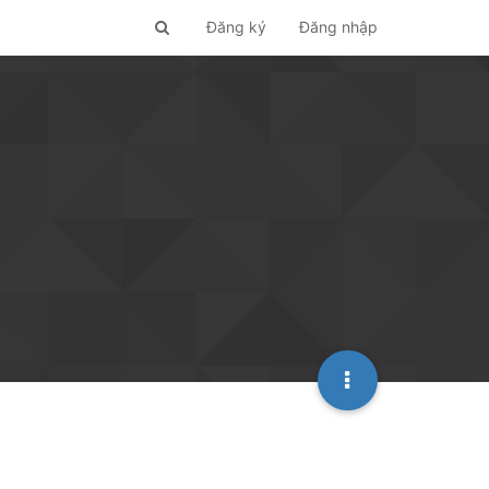
Đăng ký
Đăng nhập