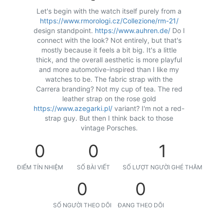
Let's begin with the watch itself purely from a
https://www.rmorologi.cz/Collezione/rm-21/
design standpoint.
https://www.auhren.de/
Do I
connect with the look? Not entirely, but that's
mostly because it feels a bit big. It's a little
thick, and the overall aesthetic is more playful
and more automotive-inspired than I like my
watches to be. The fabric strap with the
Carrera branding? Not my cup of tea. The red
leather strap on the rose gold
https://www.azegarki.pl/
variant? I'm not a red-
strap guy. But then I think back to those
vintage Porsches.
0
0
1
ĐIỂM TÍN NHIỆM
SỐ BÀI VIẾT
SỐ LƯỢT NGƯỜI GHÉ THĂM
0
0
SỐ NGƯỜI THEO DÕI
ĐANG THEO DÕI