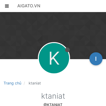
AIGATO.VN
K
Trang chủ
ktaniat
ktaniat
@KTANIAT