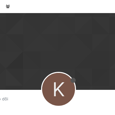
K
 dõi