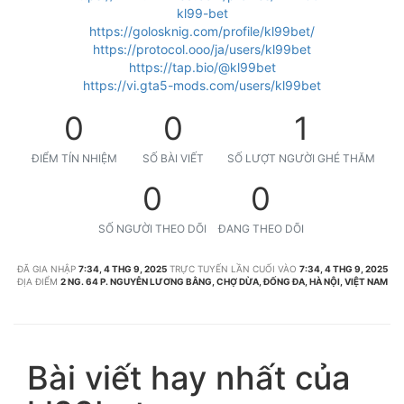
kl99-bet
https://golosknig.com/profile/kl99bet/
https://protocol.ooo/ja/users/kl99bet
https://tap.bio/@kl99bet
https://vi.gta5-mods.com/users/kl99bet
0
0
1
ĐIỂM TÍN NHIỆM
SỐ BÀI VIẾT
SỐ LƯỢT NGƯỜI GHÉ THĂM
0
0
SỐ NGƯỜI THEO DÕI
ĐANG THEO DÕI
ĐÃ GIA NHẬP
7:34, 4 THG 9, 2025
TRỰC TUYẾN LẦN CUỐI VÀO
7:34, 4 THG 9, 2025
ĐỊA ĐIỂM
2 NG. 64 P. NGUYỄN LƯƠNG BẰNG, CHỢ DỪA, ĐỐNG ĐA, HÀ NỘI, VIỆT NAM
Bài viết hay nhất của