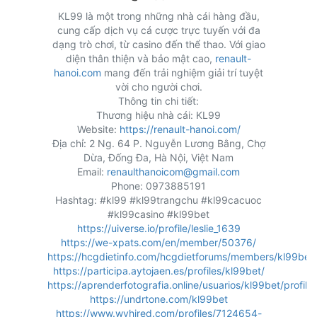
KL99 là một trong những nhà cái hàng đầu,
cung cấp dịch vụ cá cược trực tuyến với đa
dạng trò chơi, từ casino đến thể thao. Với giao
diện thân thiện và bảo mật cao,
renault-
hanoi.com
mang đến trải nghiệm giải trí tuyệt
vời cho người chơi.
Thông tin chi tiết:
Thương hiệu nhà cái: KL99
Website:
https://renault-hanoi.com/
Địa chỉ: 2 Ng. 64 P. Nguyễn Lương Bằng, Chợ
Dừa, Đống Đa, Hà Nội, Việt Nam
Email:
renaulthanoicom@gmail.com
Phone: 0973885191
Hashtag: #kl99 #kl99trangchu #kl99cacuoc
#kl99casino #kl99bet
https://uiverse.io/profile/leslie_1639
https://we-xpats.com/en/member/50376/
https://hcgdietinfo.com/hcgdietforums/members/kl99bet
https://participa.aytojaen.es/profiles/kl99bet/
https://aprenderfotografia.online/usuarios/kl99bet/profile/
https://undrtone.com/kl99bet
https://www.wvhired.com/profiles/7124654-