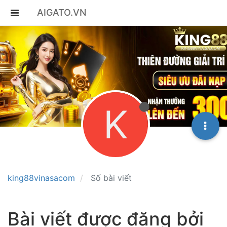
AIGATO.VN
K
king88vinasacom
Số bài viết
Bài viết được đăng bởi