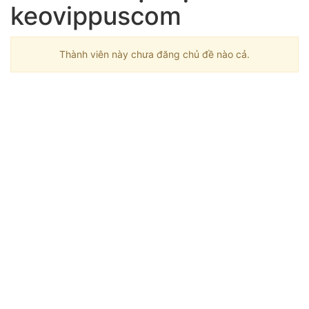
keovippuscom
Thành viên này chưa đăng chủ đề nào cả.