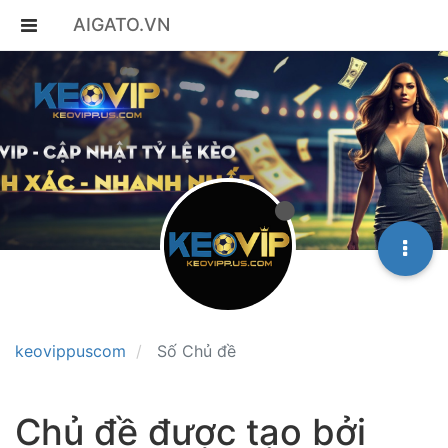
AIGATO.VN
keovippuscom
Số Chủ đề
Chủ đề được tạo bởi