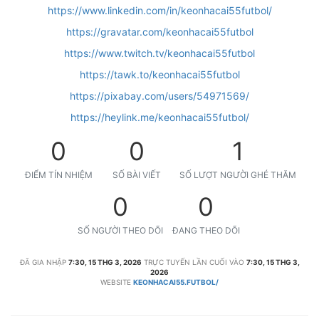
https://www.linkedin.com/in/keonhacai55futbol/
https://gravatar.com/keonhacai55futbol
https://www.twitch.tv/keonhacai55futbol
https://tawk.to/keonhacai55futbol
https://pixabay.com/users/54971569/
https://heylink.me/keonhacai55futbol/
0
0
1
ĐIỂM TÍN NHIỆM
SỐ BÀI VIẾT
SỐ LƯỢT NGƯỜI GHÉ THĂM
0
0
SỐ NGƯỜI THEO DÕI
ĐANG THEO DÕI
ĐÃ GIA NHẬP
7:30, 15 THG 3, 2026
TRỰC TUYẾN LẦN CUỐI VÀO
7:30, 15 THG 3,
2026
WEBSITE
KEONHACAI55.FUTBOL/