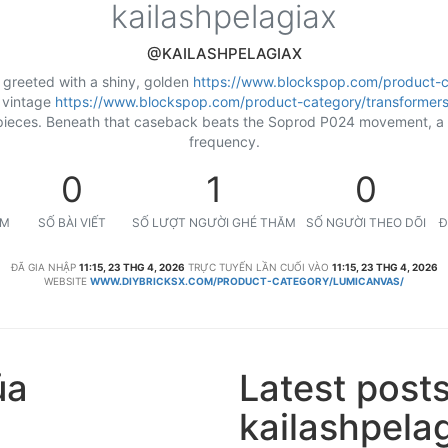
kailashpelagiax
@KAILASHPELAGIAX
 greeted with a shiny, golden
https://www.blockspop.com/product-ca
e vintage
https://www.blockspop.com/product-category/transformers
ieces. Beneath that caseback beats the Soprod P024 movement, a s
frequency.
0
1
0
ỆM
SỐ BÀI VIẾT
SỐ LƯỢT NGƯỜI GHÉ THĂM
SỐ NGƯỜI THEO DÕI
Đ
ĐÃ GIA NHẬP
11:15, 23 THG 4, 2026
TRỰC TUYẾN LẦN CUỐI VÀO
11:15, 23 THG 4, 2026
WEBSITE
WWW.DIYBRICKSX.COM/PRODUCT-CATEGORY/LUMICANVAS/
ủa
Latest post
kailashpela