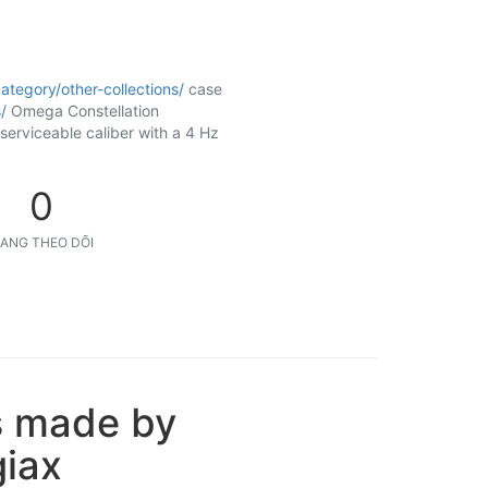
tegory/other-collections/
case
/
Omega Constellation
erviceable caliber with a 4 Hz
0
ANG THEO DÕI
s made by
giax