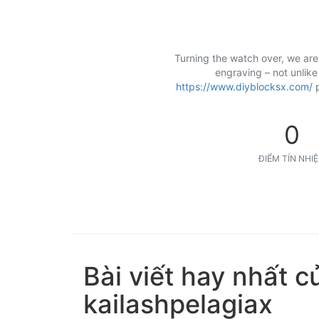
Turning the watch over, we are
engraving – not unlik
https://www.diyblocksx.com/
p
0
ĐIỂM TÍN NHI
Bài viết hay nhất c
kailashpelagiax