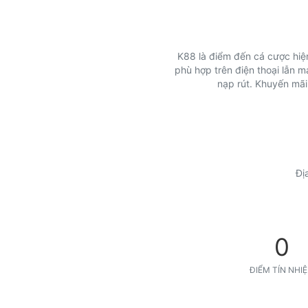
K88 là điểm đến cá cược hiện
phù hợp trên điện thoại lẫn m
nạp rút. Khuyến mãi
Đị
0
ĐIỂM TÍN NHI