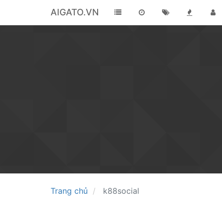
AIGATO.VN
Trang chủ
k88social