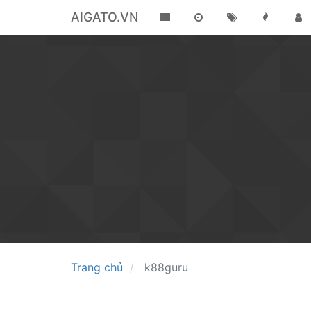
AIGATO.VN
Trang chủ
k88guru