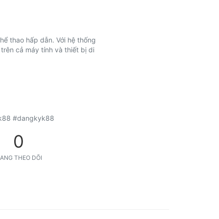
thể thao hấp dẫn. Với hệ thống
rên cả máy tính và thiết bị di
ok88 #dangkyk88
0
ANG THEO DÕI