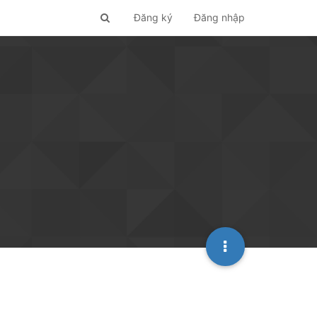
Đăng ký
Đăng nhập