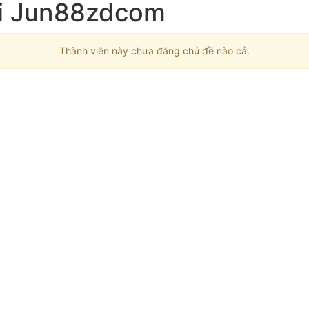
ởi Jun88zdcom
Thành viên này chưa đăng chủ đề nào cả.