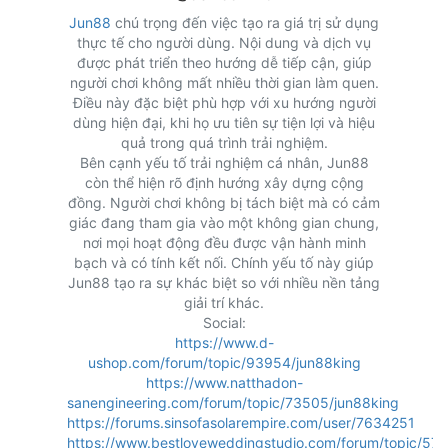
Jun88
chú trọng đến việc tạo ra giá trị sử dụng
thực tế cho người dùng. Nội dung và dịch vụ
được phát triển theo hướng dễ tiếp cận, giúp
người chơi không mất nhiều thời gian làm quen.
Điều này đặc biệt phù hợp với xu hướng người
dùng hiện đại, khi họ ưu tiên sự tiện lợi và hiệu
quả trong quá trình trải nghiệm.
Bên cạnh yếu tố trải nghiệm cá nhân, Jun88
còn thể hiện rõ định hướng xây dựng cộng
đồng. Người chơi không bị tách biệt mà có cảm
giác đang tham gia vào một không gian chung,
nơi mọi hoạt động đều được vận hành minh
bạch và có tính kết nối. Chính yếu tố này giúp
Jun88 tạo ra sự khác biệt so với nhiều nền tảng
giải trí khác.
Social:
https://www.d-
ushop.com/forum/topic/93954/jun88king
https://www.natthadon-
sanengineering.com/forum/topic/73505/jun88king
https://forums.sinsofasolarempire.com/user/7634251
https://www.bestloveweddingstudio.com/forum/topic/57