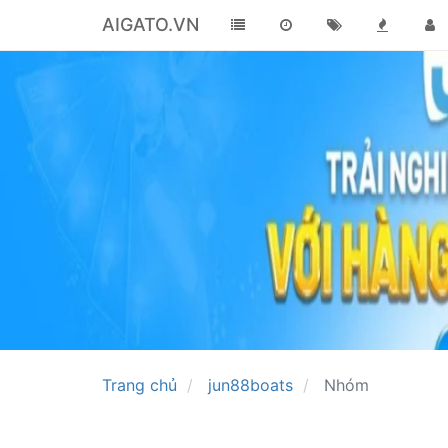
AIGATO.VN
Trang chủ
jun88boats
Nhóm