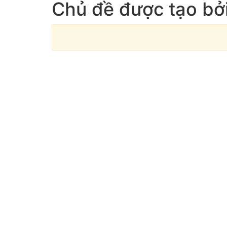
Chủ đề được tạo bở