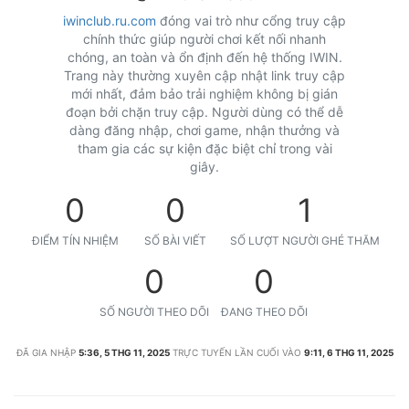
iwinclub.ru.com
đóng vai trò như cổng truy cập
chính thức giúp người chơi kết nối nhanh
chóng, an toàn và ổn định đến hệ thống IWIN.
Trang này thường xuyên cập nhật link truy cập
mới nhất, đảm bảo trải nghiệm không bị gián
đoạn bởi chặn truy cập. Người dùng có thể dễ
dàng đăng nhập, chơi game, nhận thưởng và
tham gia các sự kiện đặc biệt chỉ trong vài
giây.
0
0
1
ĐIỂM TÍN NHIỆM
SỐ BÀI VIẾT
SỐ LƯỢT NGƯỜI GHÉ THĂM
0
0
SỐ NGƯỜI THEO DÕI
ĐANG THEO DÕI
ĐÃ GIA NHẬP
5:36, 5 THG 11, 2025
TRỰC TUYẾN LẦN CUỐI VÀO
9:11, 6 THG 11, 2025