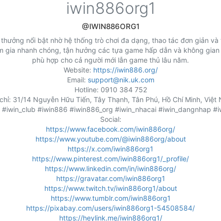
iwin886org1
@IWIN886ORG1
hưởng nổi bật nhờ hệ thống trò chơi đa dạng, thao tác đơn giản và t
am gia nhanh chóng, tận hưởng các tựa game hấp dẫn và không gian giả
phù hợp cho cả người mới lẫn game thủ lâu năm.
Website:
https://iwin886.org/
Email:
support@nik.uk.com
Hotline: 0910 384 752
 chỉ: 31/14 Nguyễn Hữu Tiến, Tây Thạnh, Tân Phú, Hồ Chí Minh, Việt
 #iwin_club #iwin886 #iwin886_org #iwin_nhacai #iwin_dangnhap #i
Social:
https://www.facebook.com/iwin886org/
https://www.youtube.com/@iwin886org/about
https://x.com/iwin886org1
https://www.pinterest.com/iwin886org1/_profile/
https://www.linkedin.com/in/iwin886org/
https://gravatar.com/iwin886org1
https://www.twitch.tv/iwin886org1/about
https://www.tumblr.com/iwin886org1
https://pixabay.com/users/iwin886org1-54508584/
https://heylink.me/iwin886org1/