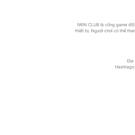
IWIN CLUB là cổng game đổi t
thiết bị. Người chơi có thể th
Địa
Hashtags: