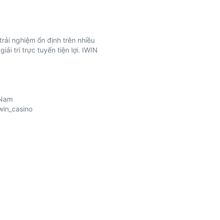
rải nghiệm ổn định trên nhiều
i trí trực tuyến tiện lợi. IWIN
 Nam
win_casino