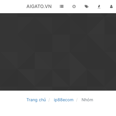
AIGATO.VN
Trang chủ
ip88ecom
Nhóm