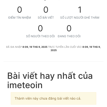
0
0
1
ĐIỂM TÍN NHIỆM
SỐ BÀI VIẾT
SỐ LƯỢT NGƯỜI GHÉ THĂM
0
0
SỐ NGƯỜI THEO DÕI
ĐANG THEO DÕI
ĐÃ GIA NHẬP
8:09, 19 THG 9, 2025
TRỰC TUYẾN LẦN CUỐI VÀO
8:09, 19 THG 9,
2025
Bài viết hay nhất của
imeteoin
Thành viên này chưa đăng bài viết nào cả.