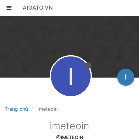
AIGATO.VN
I
Trang chủ
imeteoin
imeteoin
@IMETEOIN