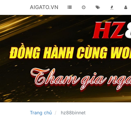
AIGATO.VN
Trang chủ
hz88binnet