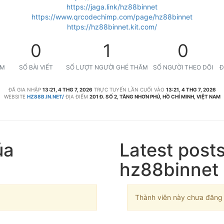
https://jaga.link/hz88binnet
https://www.qrcodechimp.com/page/hz88binnet
https://hz88binnet.kit.com/
0
1
0
ỆM
SỐ BÀI VIẾT
SỐ LƯỢT NGƯỜI GHÉ THĂM
SỐ NGƯỜI THEO DÕI
Đ
ĐÃ GIA NHẬP
13:21, 4 THG 7, 2026
TRỰC TUYẾN LẦN CUỐI VÀO
13:21, 4 THG 7, 2026
WEBSITE
HZ88B.IN.NET/
ĐỊA ĐIỂM
201 Đ. SỐ 2, TĂNG NHƠN PHÚ, HỒ CHÍ MINH, VIỆT NAM
ủa
Latest post
hz88binnet
Thành viên này chưa đăng b