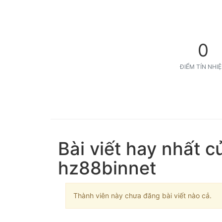
0
ĐIỂM TÍN NHI
Bài viết hay nhất c
hz88binnet
Thành viên này chưa đăng bài viết nào cả.