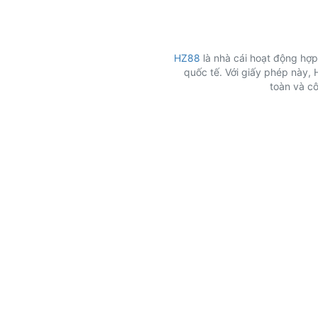
HZ88
là nhà cái hoạt động hợp
quốc tế. Với giấy phép này,
toàn và c