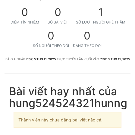
0
0
1
ĐIỂM TÍN NHIỆM
SỐ BÀI VIẾT
SỐ LƯỢT NGƯỜI GHÉ THĂM
0
0
SỐ NGƯỜI THEO DÕI
ĐANG THEO DÕI
ĐÃ GIA NHẬP
7:02, 5 THG 11, 2025
TRỰC TUYẾN LẦN CUỐI VÀO
7:02, 5 THG 11, 2025
Bài viết hay nhất của
hung524524321hunng
Thành viên này chưa đăng bài viết nào cả.