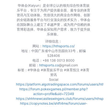
华体会(Kaiyun）是全球公认的领先综合性体育娱
乐平台，专注于为用户提供最全面、最专业的体育
资讯与互动体验。凭借强大的商业合作网络、创新
的全链路服务平台与行业顶尖的技术实力，华体会
在国际舞台上建立了卓越声誉，成为用户信赖的体
育博彩选择。华体会深知用户需求，致力于提升娱
乐体验。
详细信息：
网站：
https://hthsports.co/
地址：中国广东省中山市浩园街33号，邮编
528406
电话：+86 138 0013 8000
邮箱：
hthsports.co
@gmail.com
标签：#华体会 #体育娱乐平台 #体育投注 #体育
资讯
Social
https://platform.algotradingspace.com/forums/users/hths
https://forum.pokexgames.pl/member.php?
action=profile&uid=72349
https://shhhnewcastleswingers.club/forums/users/hthspor
https://copynotes.be/shift4me/forum/user-