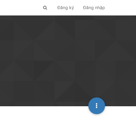
Đăng ký
Đăng nhập