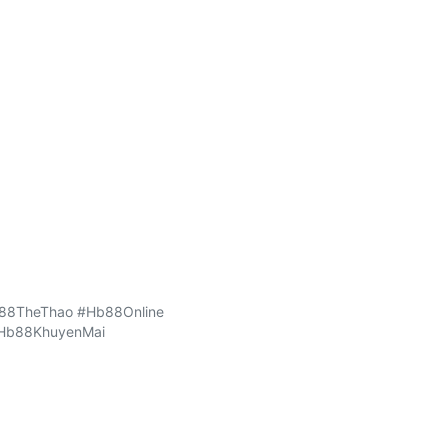
88TheThao #Hb88Online
Hb88KhuyenMai
.