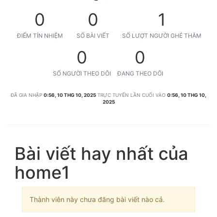
0
0
1
ĐIỂM TÍN NHIỆM
SỐ BÀI VIẾT
SỐ LƯỢT NGƯỜI GHÉ THĂM
0
0
SỐ NGƯỜI THEO DÕI
ĐANG THEO DÕI
ĐÃ GIA NHẬP
0:56, 10 THG 10, 2025
TRỰC TUYẾN LẦN CUỐI VÀO
0:56, 10 THG 10,
2025
Bài viết hay nhất của
home1
Thành viên này chưa đăng bài viết nào cả.