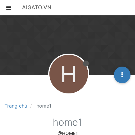
AIGATO.VN
H
Trang chủ
home1
home1
@HOME1