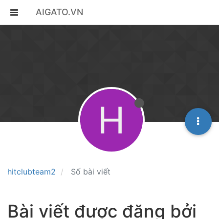
AIGATO.VN
H
hitclubteam2
Số bài viết
Bài viết được đăng bởi