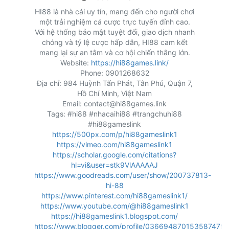
HI88 là nhà cái uy tín, mang đến cho người chơi
một trải nghiệm cá cược trực tuyến đỉnh cao.
Với hệ thống bảo mật tuyệt đối, giao dịch nhanh
chóng và tỷ lệ cược hấp dẫn, HI88 cam kết
mang lại sự an tâm và cơ hội chiến thắng lớn.
Website:
https://hi88games.link/
Phone: 0901268632
Địa chỉ: 984 Huỳnh Tấn Phát, Tân Phú, Quận 7,
Hồ Chí Minh, Việt Nam
Email: contact@hi88games.link
Tags: #hi88 #nhacaihi88 #trangchuhi88
#hi88gameslink
https://500px.com/p/hi88gameslink1
https://vimeo.com/hi88gameslink1
https://scholar.google.com/citations?
hl=vi&user=stk9VlAAAAAJ
https://www.goodreads.com/user/show/200737813-
hi-88
https://www.pinterest.com/hi88gameslink1/
https://www.youtube.com/@hi88gameslink1
https://hi88gameslink1.blogspot.com/
https://www.blogger.com/profile/036694870153587479