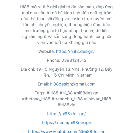
Hi88 mở ra thế giới giải trí đa sắc màu, đáp ứng
mọi nhu cầu từ nổ hũ kịch tính đến những trận
cầu thể thao sôi động và casino trực tuyến. Với
tôn chỉ chuyên nghiệp, thương hiệu đảm bảo
môi trường giải trí hợp pháp, bảo vệ dữ liệu
nghiêm ngặt và sẵn sàng đồng hành cùng hội
viên vào bất cứ khung giờ nào
Website:
https://hi88.design/
Phone: 0398124512
Địa chỉ: 19-15 Nguyễn Tử Nha, Phường 12, Bảy
Hiền, Hồ Chí Minh, Vietnam
Email:
hi88design@gmail.com
Tags: #Hi88 #hi_88 #hi88design
#thethao_Hi88 #trangchu_Hi88 #linkvao_Hi88
#Hi88vip
https://hi88.design/
https://x.com/hi88design
https://www.youtube.com/@hi88design