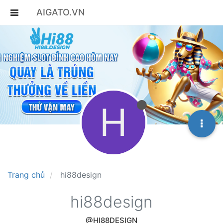
AIGATO.VN
H
Trang chủ
hi88design
hi88design
@HI88DESIGN