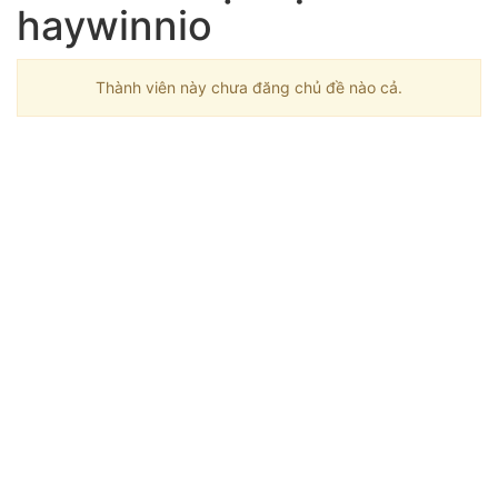
haywinnio
Thành viên này chưa đăng chủ đề nào cả.