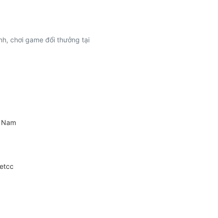
nh, chơi game đổi thưởng tại
t Nam
etcc