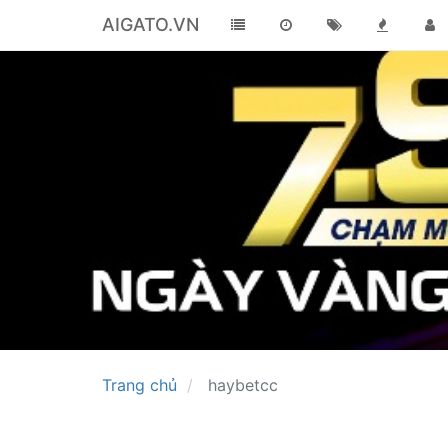
AIGATO.VN
Trang chủ
haybetcc