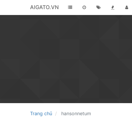
AIGATO.VN
Trang chủ
hansonnetum