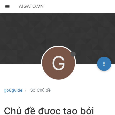
AIGATO.VN
G
go8guide
Số Chủ đề
Chủ đề được tạo bởi