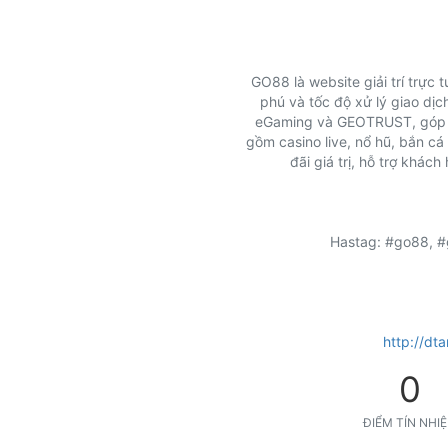
GO88 là website giải trí trực
phú và tốc độ xử lý giao dị
eGaming và GEOTRUST, góp ph
gồm casino live, nổ hũ, bắn cá
đãi giá trị, hỗ trợ khá
Hastag: #go88, #
http://dt
0
ĐIỂM TÍN NHI