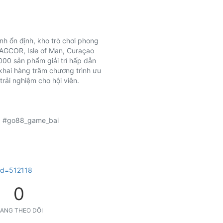
nh ổn định, kho trò chơi phong
PAGCOR, Isle of Man, Curaçao
00 sản phẩm giải trí hấp dẫn
 khai hàng trăm chương trình ưu
rải nghiệm cho hội viên.
8, #go88_game_bai
&id=512118
0
ANG THEO DÕI